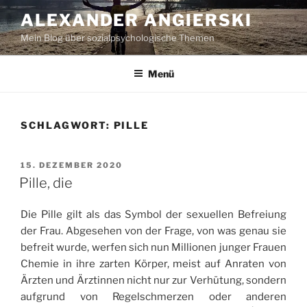
Zum
ALEXANDER ANGIERSKI
Inhalt
Mein Blog über sozialpsychologische Themen
springen
Menü
SCHLAGWORT:
PILLE
VERÖFFENTLICHT
15. DEZEMBER 2020
AM
Pille, die
Die Pille gilt als das Symbol der sexuellen Befreiung
der Frau. Abgesehen von der Frage, von was genau sie
befreit wurde, werfen sich nun Millionen junger Frauen
Chemie in ihre zarten Körper, meist auf Anraten von
Ärzten und Ärztinnen nicht nur zur Verhütung, sondern
aufgrund von Regelschmerzen oder anderen