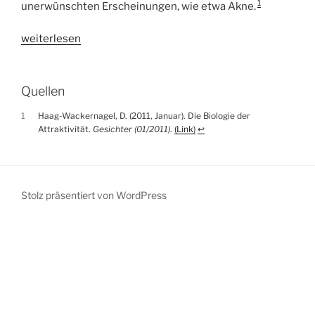
1
unerwünschten Erscheinungen, wie etwa Akne.
„Pille,
weiterlesen
die“
Quellen
1
Haag-Wackernagel, D. (2011, Januar). Die Biologie der
Attraktivität.
Gesichter (01/2011)
.
(Link)
↩︎
Stolz präsentiert von WordPress