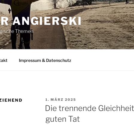
R ANGIERSKI
ogische Themen
takt
Impressum & Datenschutz
VERÖFFENTLICHT
ZIEHEND
1. MÄRZ 2025
AM
Die trennende Gleichheit
guten Tat