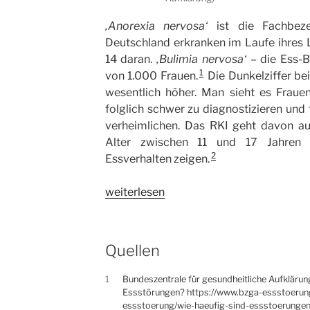
‚Anorexia nervosa‘
ist die Fachbeze
Deutschland erkranken im Laufe ihres
14 daran.
‚Bulimia nervosa‘
– die Ess-B
1
von 1.000 Frauen.
Die Dunkelziffer bei
wesentlich höher. Man sieht es Frauen
folglich schwer zu diagnostizieren und 
verheimlichen. Das RKI geht davon au
Alter zwischen 11 und 17 Jahren 
2
Essverhalten zeigen.
„Die
weiterlesen
trennende
Gleichheit
–
Quellen
vom
Fluch
1
Bundeszentrale für gesundheitliche Aufklärun
der
Essstörungen? https://www.bzga-essstoerung
essstoerung/wie-haeufig-sind-essstoerunge
guten