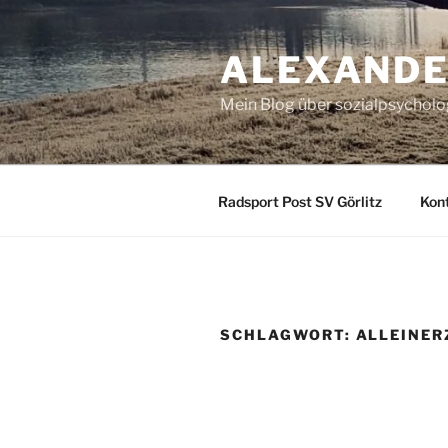
Zum
Inhalt
ALEXANDE
springen
Mein Blog über sozialpsychol
Radsport Post SV Görlitz
Kon
SCHLAGWORT:
ALLEINER