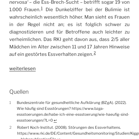
nervosa‘
– die Ess-Brech-Sucht – betrifft sogar 19 von
1
1.000 Frauen.
Die Dunkelziffer bei der Bulimie ist
wahrscheinlich wesentlich höher. Man sieht es Frauen
in der Regel nicht an; es ist folglich schwer zu
diagnostizieren und für Betroffene auch leichter zu
verheimlichen. Das RKI geht davon aus, dass 2/5 aller
Mädchen im Alter zwischen 11 und 17 Jahren Hinweise
2
auf ein gestörtes Essverhalten zeigen.
„Die
weiterlesen
trennende
Gleichheit
–
Quellen
vom
1
Bundeszentrale für gesundheitliche Aufklärung (BZgA). (2022).
Fluch
Wie häufig sind Essstörungen? https://www.bzga-
der
essstoerungen.de/habe-ich-eine-essstoerung/wie-haeufig-sind-
guten
essstoerungen/?L=0
↩︎
2
Robert Koch-Institut. (2008). Störungen des Essverhaltens.
Tat“
https://www.rki.de/DE/Content/Gesundheitsmonitoring/Studien/Kig