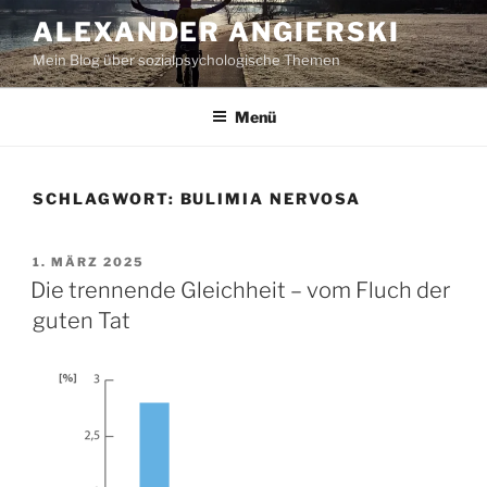
Zum
ALEXANDER ANGIERSKI
Inhalt
Mein Blog über sozialpsychologische Themen
springen
Menü
SCHLAGWORT:
BULIMIA NERVOSA
VERÖFFENTLICHT
1. MÄRZ 2025
AM
Die trennende Gleichheit – vom Fluch der
guten Tat