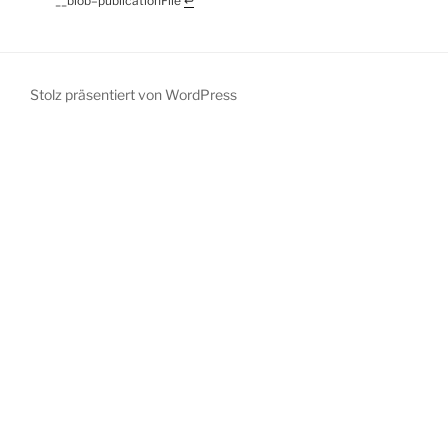
__blob=publicationFile
↩︎
Stolz präsentiert von WordPress