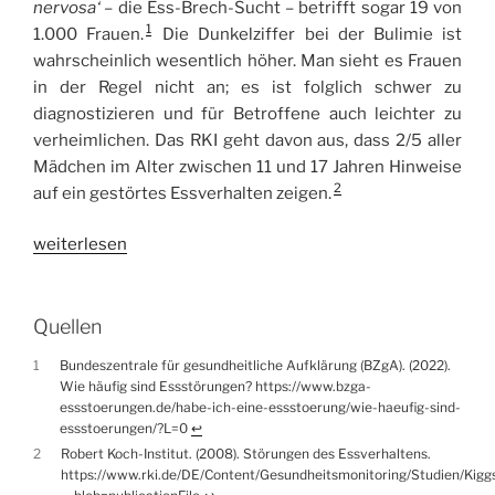
nervosa‘
– die Ess-Brech-Sucht – betrifft sogar 19 von
1
1.000 Frauen.
Die Dunkelziffer bei der Bulimie ist
wahrscheinlich wesentlich höher. Man sieht es Frauen
in der Regel nicht an; es ist folglich schwer zu
diagnostizieren und für Betroffene auch leichter zu
verheimlichen. Das RKI geht davon aus, dass 2/5 aller
Mädchen im Alter zwischen 11 und 17 Jahren Hinweise
2
auf ein gestörtes Essverhalten zeigen.
„Die
weiterlesen
trennende
Gleichheit
–
Quellen
vom
1
Bundeszentrale für gesundheitliche Aufklärung (BZgA). (2022).
Fluch
Wie häufig sind Essstörungen? https://www.bzga-
der
essstoerungen.de/habe-ich-eine-essstoerung/wie-haeufig-sind-
guten
essstoerungen/?L=0
↩︎
2
Robert Koch-Institut. (2008). Störungen des Essverhaltens.
Tat“
https://www.rki.de/DE/Content/Gesundheitsmonitoring/Studien/Kig