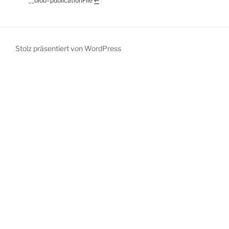
__blob=publicationFile
↩︎
Stolz präsentiert von WordPress