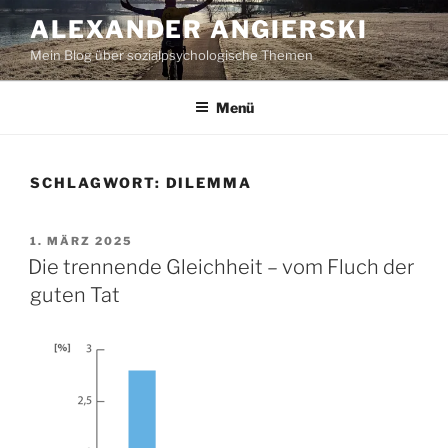
Zum
ALEXANDER ANGIERSKI
Inhalt
Mein Blog über sozialpsychologische Themen
springen
Menü
SCHLAGWORT:
DILEMMA
VERÖFFENTLICHT
1. MÄRZ 2025
AM
Die trennende Gleichheit – vom Fluch der
guten Tat