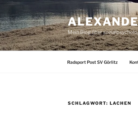
Zum
Inhalt
ALEXANDE
springen
Mein Blog über sozialpsychol
Radsport Post SV Görlitz
Kon
SCHLAGWORT:
LACHEN