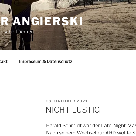
R ANGIERSKI
ogische Themen
takt
Impressum & Datenschutz
VERÖFFENTLICHT
18. OKTOBER 2021
AM
NICHT LUSTIG
Harald Schmidt war der Late-Night-Mast
Nach seinem Wechsel zur ARD wollte SA