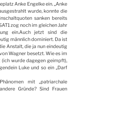
eplatz Anke Engelke ein. „Anke
ausgestrahlt wurde, konnte die
Einschaltquoten sanken bereits
SAT1 zog noch im gleichen Jahr
ung ein.Auch jetzt sind die
tig männlich dominiert. Da ist
e Anstalt, die ja nun eindeutig
s von Wagner besetzt. Wie es im
ht (ich wurde dagegen geimpft),
rgendein Luke und so ein „Darf
Phänomen mit „patriarchale
 andere Gründe? Sind Frauen