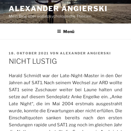
Zum
ALEXANDER ANGIERSKI
Inhalt
Mein Blog über sozialpsychologische Themen
springen
Menü
VERÖFFENTLICHT
18. OKTOBER 2021
VON
ALEXANDER ANGIERSKI
AM
NICHT LUSTIG
Harald Schmidt war der Late-Night-Master in den 0er
Jahren auf SAT1. Nach seinem Wechsel zur ARD wollte
SAT1 seine Zuschauer weiter bei Laune halten und
setze auf diesem Sendeplatz Anke Engelke ein. „Anke
Late Night“, die im Mai 2004 erstmals ausgestrahlt
wurde, konnte die Erwartungen aber nicht erfüllen. Die
Einschaltquoten sanken bereits nach den ersten
Sendungen rapide und SAT1 zog noch im gleichen Jahr