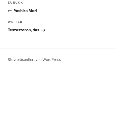
Vorheriger
ZURÜCK
Beitrag
Yoshiro Mori
Nächster
WEITER
Beitrag
Testosteron, das
Stolz präsentiert von WordPress