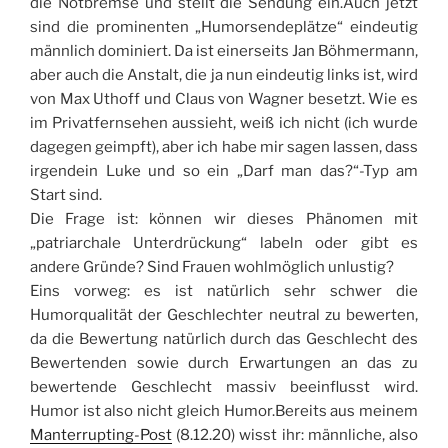
die Notbremse und stellt die Sendung ein.Auch jetzt
sind die prominenten „Humorsendeplätze“ eindeutig
männlich dominiert. Da ist einerseits Jan Böhmermann,
aber auch die Anstalt, die ja nun eindeutig links ist, wird
von Max Uthoff und Claus von Wagner besetzt. Wie es
im Privatfernsehen aussieht, weiß ich nicht (ich wurde
dagegen geimpft), aber ich habe mir sagen lassen, dass
irgendein Luke und so ein „Darf man das?“-Typ am
Start sind.
Die Frage ist: können wir dieses Phänomen mit
„patriarchale Unterdrückung“ labeln oder gibt es
andere Gründe? Sind Frauen wohlmöglich unlustig?
Eins vorweg: es ist natürlich sehr schwer die
Humorqualität der Geschlechter neutral zu bewerten,
da die Bewertung natürlich durch das Geschlecht des
Bewertenden sowie durch Erwartungen an das zu
bewertende Geschlecht massiv beeinflusst wird.
Humor ist also nicht gleich Humor.Bereits aus meinem
Manterrupting-Post
(8.12.20) wisst ihr: männliche, also