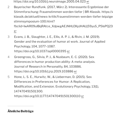
https://doi.org/10.1016/j.neuroimage.2005.04.023
↩︎
2
Bayerischer Rundfunk. (2017, März 2). Interessante Ergebnisse der
Stimmforschung: Frauenstimmen werden tiefer | BR-Klassik. https:/
klassik.de/aktuell/news-kritik/frauenstimmen-werden-tiefer-leipzige
stimmsymposium-100.html?
fbclid=IwAR09uIBqRAtce_XdpwgAEJNHLOXpJHAUj59yuS_P5IsPQ2
↩︎
3
Evans, J. B., Slaughter, J. E., Ellis, A. P. J., & Rivin, J. M. (2019).
Gender and the evaluation of humor at work. Journal of Applied
Psychology, 104, 1077–1087.
https://doi.org/10.1037/apl0000395
↩︎
4
Greengross, G., Silvia, P. J., & Nusbaum, E. C. (2020). Sex
differences in humor production ability: A meta-analysis.
Journal of Research in Personality, 84, 103886.
https://doi.org/10.1016/j.jrp.2019.103886
↩︎
5
Hone, L. S. E., Hurwitz, W., & Lieberman, D. (2015). Sex
Differences in Preferences for Humor: A Replication,
Modification, and Extension. Evolutionary Psychology, 13(1),
147470491501300.
https://doi.org/10.1177/147470491501300110
↩︎
Ähnliche Beiträge