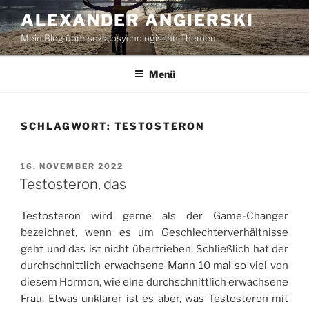
Zum
ALEXANDER ANGIERSKI
Inhalt
Mein Blog über sozialpsychologische Themen
springen
Menü
SCHLAGWORT:
TESTOSTERON
VERÖFFENTLICHT
16. NOVEMBER 2022
AM
Testosteron, das
Testosteron wird gerne als der Game-Changer
bezeichnet, wenn es um Geschlechterverhältnisse
geht und das ist nicht übertrieben. Schließlich hat der
durchschnittlich erwachsene Mann 10 mal so viel von
diesem Hormon, wie eine durchschnittlich erwachsene
Frau. Etwas unklarer ist es aber, was Testosteron mit