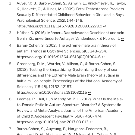
2
Auyeung, B., Baron-Cohen, S., Ashwin, E., Knickmeyer, R., Taylor,
K., Hackett, G., & Hines, M. (2009). Fetal Testosterone Predicts
Sexually Differentiated Childhood Behavior in Girls and in Boys.
Psychological Science, 20(2), 144–148.
https://doi.org/10.1111/j.1467-9280.2009.02279.x
↩︎
3
Hüther, G. (2016). Männer—Das schwache Geschlecht und sein
Gehirn (2., unveränderte Auflage). Vandenhoeck & Ruprecht.
↩︎
4
Baron-Cohen, S. (2002). The extreme male brain theory of
autism. Trends in Cognitive Sciences, 6(6), 248–254.
https://doi.org/10.1016/S1364-6613(02)01904-6
↩︎
5
Greenberg, D. M., Warrier, V., Allison, C., & Baron-Cohen, S.
(2018). Testing the Empathizing–Systemizing theory of sex
differences and the Extreme Male Brain theory of autism in
half a million people. Proceedings of the National Academy of
Sciences, 115(48), 12152–12157.
https://doi.org/10.1073/pnas.1811032115
↩︎
6
Loomes, R., Hull, L., & Mandy, W. P. L. (2017). What Is the Male-
to-Female Ratio in Autism Spectrum Disorder? A Systematic
Review and Meta-Analysis. Journal of the American Academy
of Child & Adolescent Psychiatry, 56(6), 466–474.
https://doi.org/10.1016/j.jaac.2017.03.013
↩︎
7
Baron-Cohen, S., Auyeung, B., Nørgaard-Pedersen, B.,
Hougaard, D. M., Abdallah, M. W., Melgaard, L., Cohen, A. S.,