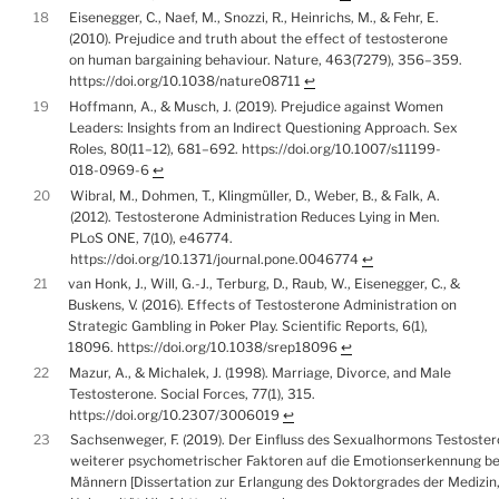
18
Eisenegger, C., Naef, M., Snozzi, R., Heinrichs, M., & Fehr, E.
(2010). Prejudice and truth about the effect of testosterone
on human bargaining behaviour. Nature, 463(7279), 356–359.
https://doi.org/10.1038/nature08711
↩︎
19
Hoffmann, A., & Musch, J. (2019). Prejudice against Women
Leaders: Insights from an Indirect Questioning Approach. Sex
Roles, 80(11–12), 681–692. https://doi.org/10.1007/s11199-
018-0969-6
↩︎
20
Wibral, M., Dohmen, T., Klingmüller, D., Weber, B., & Falk, A.
(2012). Testosterone Administration Reduces Lying in Men.
PLoS ONE, 7(10), e46774.
https://doi.org/10.1371/journal.pone.0046774
↩︎
21
van Honk, J., Will, G.-J., Terburg, D., Raub, W., Eisenegger, C., &
Buskens, V. (2016). Effects of Testosterone Administration on
Strategic Gambling in Poker Play. Scientific Reports, 6(1),
18096. https://doi.org/10.1038/srep18096
↩︎
22
Mazur, A., & Michalek, J. (1998). Marriage, Divorce, and Male
Testosterone. Social Forces, 77(1), 315.
https://doi.org/10.2307/3006019
↩︎
23
Sachsenweger, F. (2019). Der Einfluss des Sexualhormons Testoste
weiterer psychometrischer Faktoren auf die Emotionserkennung be
Männern [Dissertation zur Erlangung des Doktorgrades der Medizin