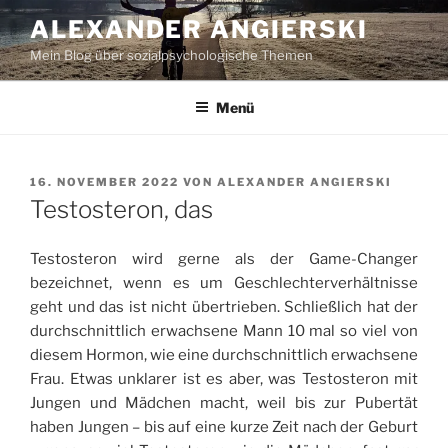
Zum
ALEXANDER ANGIERSKI
Inhalt
Mein Blog über sozialpsychologische Themen
springen
Menü
VERÖFFENTLICHT
16. NOVEMBER 2022
VON
ALEXANDER ANGIERSKI
AM
Testosteron, das
Testosteron wird gerne als der Game-Changer
bezeichnet, wenn es um Geschlechterverhältnisse
geht und das ist nicht übertrieben. Schließlich hat der
durchschnittlich erwachsene Mann 10 mal so viel von
diesem Hormon, wie eine durchschnittlich erwachsene
Frau. Etwas unklarer ist es aber, was Testosteron mit
Jungen und Mädchen macht, weil bis zur Pubertät
haben Jungen – bis auf eine kurze Zeit nach der Geburt