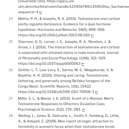
Universität Ulm]. https://oparu.uni-
ulm.de/xmlui/bitstream/handle/123456789/13595/Diss_Sachsenwe
sequence=3
↩︎
24
Mehta, P. H., & Josephs, R. A. (2010). Testosterone and cortisol
jointly regulate dominance: Evidence for a dual-hormone
hypothesis. Hormones and Behavior, 58(5), 898–906.
https://doi.org/10.1016/j.yhbeh.2010.08.020
↩︎
25
Sherman, G. D., Lerner, J. S., Josephs, R. A., Renshon, J., &
Gross, J. J. (2016). The interaction of testosterone and cortisol
is associated with attained status in male executives. Journal
of Personality and Social Psychology, 110(6), 921–929.
https://doi.org/10.1037/pspp0000063
↩︎
26
Gettler, L. T., Lew-Levy, S., Sarma, M. S., Miegakanda, V., &
Boyette, A. H. (2020). Sharing and caring: Testosterone,
fathering, and generosity among BaYaka foragers of the
Congo Basin. Scientific Reports, 10(1), 15422.
https://doi.org/10.1038/s41598-020-70958-3
↩︎
27
Miller, S. L., & Maner, J. K. (2010). Scent of a Woman: Men’s
Testosterone Responses to Olfactory Ovulation Cues.
Psychological Science, 21(2), 276–283.
↩︎
28
Welling, L., Jones, B., Debruine, L., Smith, F., Feinberg, D., Little,
A., & Aldujaili, E. (2008). Men report stronger attraction to
femininity in women’s faces when their testosterone levels