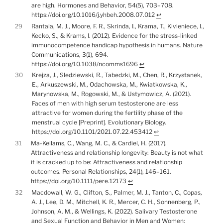
are high. Hormones and Behavior, 54(5), 703–708.
https://doi.org/10.1016/j.yhbeh.2008.07.012
↩︎
29
Rantala, M. J., Moore, F. R., Skrinda, I., Krama, T., Kivleniece, I.,
Kecko, S., & Krams, I. (2012). Evidence for the stress-linked
immunocompetence handicap hypothesis in humans. Nature
Communications, 3(1), 694.
https://doi.org/10.1038/ncomms1696
↩︎
30
Krejza, J., Sledziewski, R., Tabedzki, M., Chen, R., Krzystanek,
E., Arkuszewski, M., Odachowska, M., Kwiatkowska, K.,
Marynowska, M., Rogowski, M., & Ustymowicz, A. (2021).
Faces of men with high serum testosterone are less
attractive for women during the fertility phase of the
menstrual cycle [Preprint]. Evolutionary Biology.
https://doi.org/10.1101/2021.07.22.453412
↩︎
31
Ma-Kellams, C., Wang, M. C., & Cardiel, H. (2017).
Attractiveness and relationship longevity: Beauty is not what
it is cracked up to be: Attractiveness and relationship
outcomes. Personal Relationships, 24(1), 146–161.
https://doi.org/10.1111/pere.12173
↩︎
32
Macdowall, W. G., Clifton, S., Palmer, M. J., Tanton, C., Copas,
A. J., Lee, D. M., Mitchell, K. R., Mercer, C. H., Sonnenberg, P.,
Johnson, A. M., & Wellings, K. (2022). Salivary Testosterone
and Sexual Function and Behavior in Men and Women: