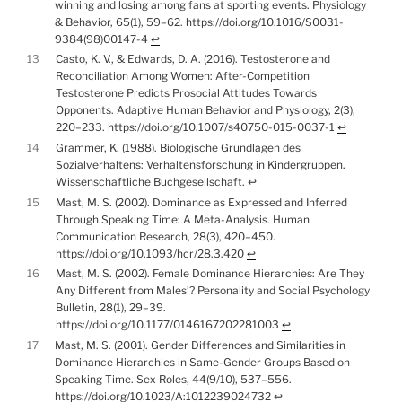
winning and losing among fans at sporting events. Physiology
& Behavior, 65(1), 59–62. https://doi.org/10.1016/S0031-
9384(98)00147-4
↩︎
13
Casto, K. V., & Edwards, D. A. (2016). Testosterone and
Reconciliation Among Women: After-Competition
Testosterone Predicts Prosocial Attitudes Towards
Opponents. Adaptive Human Behavior and Physiology, 2(3),
220–233. https://doi.org/10.1007/s40750-015-0037-1
↩︎
14
Grammer, K. (1988). Biologische Grundlagen des
Sozialverhaltens: Verhaltensforschung in Kindergruppen.
Wissenschaftliche Buchgesellschaft.
↩︎
15
Mast, M. S. (2002). Dominance as Expressed and Inferred
Through Speaking Time: A Meta-Analysis. Human
Communication Research, 28(3), 420–450.
https://doi.org/10.1093/hcr/28.3.420
↩︎
16
Mast, M. S. (2002). Female Dominance Hierarchies: Are They
Any Different from Males’? Personality and Social Psychology
Bulletin, 28(1), 29–39.
https://doi.org/10.1177/0146167202281003
↩︎
17
Mast, M. S. (2001). Gender Differences and Similarities in
Dominance Hierarchies in Same-Gender Groups Based on
Speaking Time. Sex Roles, 44(9/10), 537–556.
https://doi.org/10.1023/A:1012239024732
↩︎