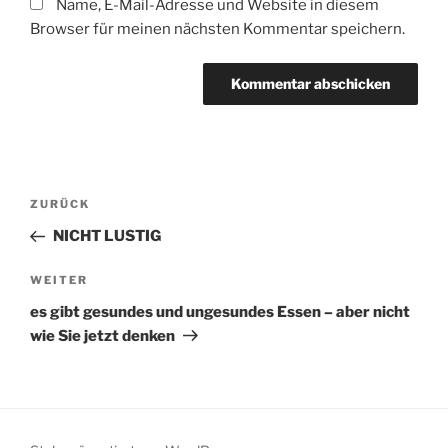
Name, E-Mail-Adresse und Website in diesem
Browser für meinen nächsten Kommentar speichern.
Beitragsnavigation
Vorheriger
ZURÜCK
Beitrag
NICHT LUSTIG
Nächster
WEITER
Beitrag
es gibt gesundes und ungesundes Essen – aber nicht
wie Sie jetzt denken