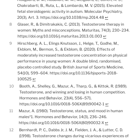
Chakrabarti, B., Ruta, L., & Lombardo, M. V. (2015). Elevated
fetal steroidogenic activity in autism. Molecular Psychiatry,
20(3), Art. 3. https://doi.org/10.1038/mp.2014.48
↩︎
8
Glaser, R., & Dimitrakakis, C. (2013). Testosterone therapy in
women: Myths and misconceptions. Maturitas, 74(3), 230–234.
https://doi.org/10.1016/j.maturitas.2013.01.003
↩︎
9
Hirschberg, A. L., Elings Knutsson, J., Helge, T., Godhe, M.,
Ekblom, M., Bermon, S., & Ekblom, B. (2020). Effects of
moderately increased testosterone concentration on physical
performance in young women: A double blind, randomised,
placebo controlled study. British Journal of Sports Medicine,
54(10), 599–604. https://doi.org/10.1136/bjsports-2018-
100525
↩︎
10
Booth, A., Shelley, G., Mazur, A., Tharp, G., & Kittok, R. (1989).
Testosterone, and winning and losing in human competition.
Hormones and Behavior, 23(4), 556–571.
https://doi.org/10.1016/0018-506X(89)90042-1
↩︎
11
Mazur, A. (1980). Testosterone, status, and mood in human
males*1. Hormones and Behavior, 14(3), 236–246.
https://doi.org/10.1016/0018-506X(80)90032-X
↩︎
12
Bernhardt, P. C., Dabbs Jr, J. M., Fielden, J. A., & Lutter, C. D.
(1998). Testosterone changes during vicarious experiences of