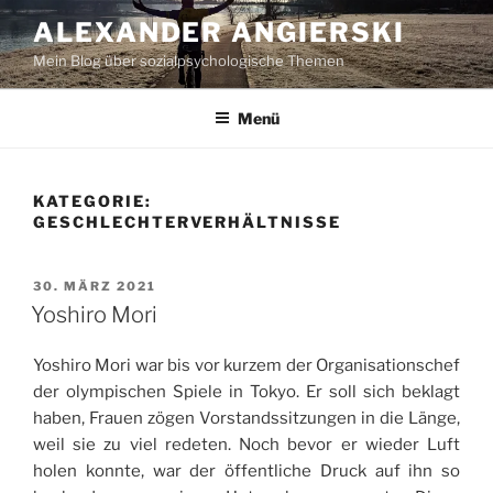
Zum
ALEXANDER ANGIERSKI
Inhalt
Mein Blog über sozialpsychologische Themen
springen
Menü
KATEGORIE:
GESCHLECHTERVERHÄLTNISSE
VERÖFFENTLICHT
30. MÄRZ 2021
AM
Yoshiro Mori
Yoshiro Mori war bis vor kurzem der Organisationschef
der olympischen Spiele in Tokyo. Er soll sich beklagt
haben, Frauen zögen Vorstandssitzungen in die Länge,
weil sie zu viel redeten. Noch bevor er wieder Luft
holen konnte, war der öffentliche Druck auf ihn so