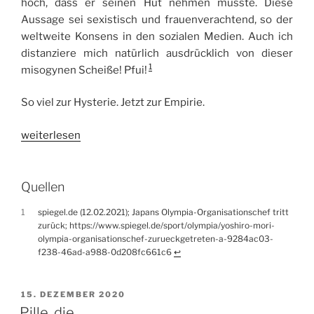
hoch, dass er seinen Hut nehmen musste. Diese
Aussage sei sexistisch und frauenverachtend, so der
weltweite Konsens in den sozialen Medien. Auch ich
distanziere mich natürlich ausdrücklich von dieser
1
misogynen Scheiße! Pfui!
So viel zur Hysterie. Jetzt zur Empirie.
„Yoshiro
weiterlesen
Mori“
Quellen
1
spiegel.de (12.02.2021); Japans Olympia-Organisationschef tritt
zurück; https://www.spiegel.de/sport/olympia/yoshiro-mori-
olympia-organisationschef-zurueckgetreten-a-9284ac03-
f238-46ad-a988-0d208fc661c6
↩︎
VERÖFFENTLICHT
15. DEZEMBER 2020
AM
Pille, die