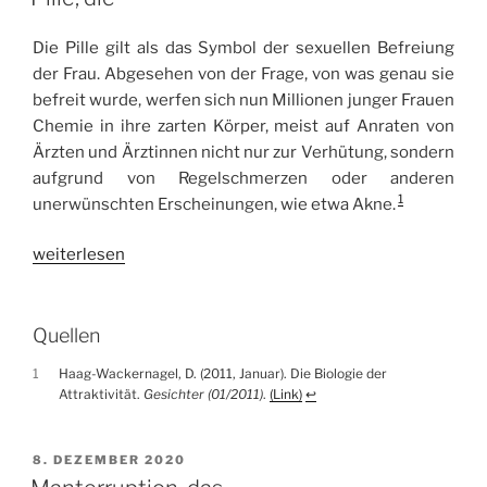
Die Pille gilt als das Symbol der sexuellen Befreiung
der Frau. Abgesehen von der Frage, von was genau sie
befreit wurde, werfen sich nun Millionen junger Frauen
Chemie in ihre zarten Körper, meist auf Anraten von
Ärzten und Ärztinnen nicht nur zur Verhütung, sondern
aufgrund von Regelschmerzen oder anderen
1
unerwünschten Erscheinungen, wie etwa Akne.
„Pille,
weiterlesen
die“
Quellen
1
Haag-Wackernagel, D. (2011, Januar). Die Biologie der
Attraktivität.
Gesichter (01/2011)
.
(Link)
↩︎
VERÖFFENTLICHT
8. DEZEMBER 2020
AM